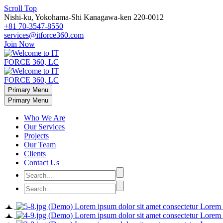
Scroll Top
Nishi-ku, Yokohama-Shi Kanagawa-ken 220-0012
+81 70-3547-8550
services@itforce360.com
Join Now
Primary Menu
Primary Menu
Who We Are
Our Services
Projects
Our Team
Clients
Contact Us
Lorem ipsum dolor sit amet consectetur Lorem ip
Lorem ipsum dolor sit amet consectetur Lorem ip