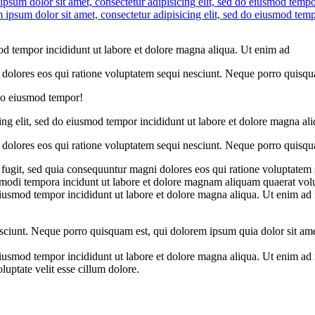
sum dolor sit amet, consectetur adipisicing elit, sed do eiusmod tempor
ipsum dolor sit amet, consectetur adipisicing elit, sed do eiusmod temp
mod tempor incididunt ut labore et dolore magna aliqua. Ut enim ad
ni dolores eos qui ratione voluptatem sequi nesciunt. Neque porro quisq
 do eiusmod tempor!
ing elit, sed do eiusmod tempor incididunt ut labore et dolore magna ali
ni dolores eos qui ratione voluptatem sequi nesciunt. Neque porro quisq
 fugit, sed quia consequuntur magni dolores eos qui ratione voluptate
s modi tempora incidunt ut labore et dolore magnam aliquam quaerat vol
eiusmod tempor incididunt ut labore et dolore magna aliqua. Ut enim ad 
ciunt. Neque porro quisquam est, qui dolorem ipsum quia dolor sit ame
eiusmod tempor incididunt ut labore et dolore magna aliqua. Ut enim ad 
uptate velit esse cillum dolore.