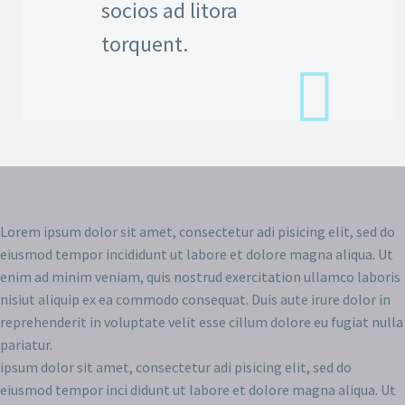
socios ad litora
torquent.
Lorem ipsum dolor sit amet, consectetur adi pisicing elit, sed do
eiusmod tempor incididunt ut labore et dolore magna aliqua. Ut
enim ad minim veniam, quis nostrud exercitation ullamco laboris
nisiut aliquip ex ea commodo consequat. Duis aute irure dolor in
reprehenderit in voluptate velit esse cillum dolore eu fugiat nulla
pariatur.
ipsum dolor sit amet, consectetur adi pisicing elit, sed do
eiusmod tempor inci didunt ut labore et dolore magna aliqua. Ut