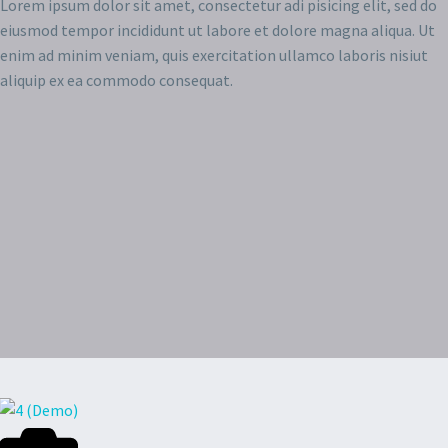
Lorem ipsum dolor sit amet, consectetur adi pisicing elit, sed do
eiusmod tempor incididunt ut labore et dolore magna aliqua. Ut
enim ad minim veniam, quis exercitation ullamco laboris nisiut
aliquip ex ea commodo consequat.