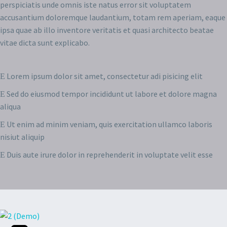
perspiciatis unde omnis iste natus error sit voluptatem
accusantium doloremque laudantium, totam rem aperiam, eaque
ipsa quae ab illo inventore veritatis et quasi architecto beatae
vitae dicta sunt explicabo.
Lorem ipsum dolor sit amet, consectetur adi pisicing elit
Sed do eiusmod tempor incididunt ut labore et dolore magna
aliqua
Ut enim ad minim veniam, quis exercitation ullamco laboris
nisiut aliquip
Duis aute irure dolor in reprehenderit in voluptate velit esse